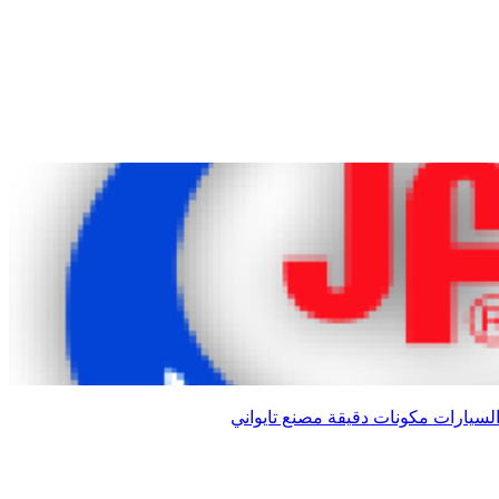
السيارات
مكونات دقيقة
مصنع تايواني