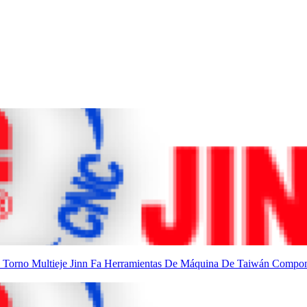
n
Torno Multieje
Jinn Fa
Herramientas De Máquina De Taiwán
Compon