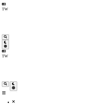
TW
TW