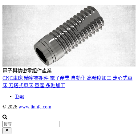
電子與精密零組件產業
CNC車床
精密零組件
電子產業
自動化
高精度加工
走心式車
床
刀塔式車床
量產
多軸加工
Tags
© 2026
www.jinnfa.com