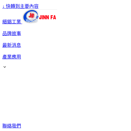
↓
快轉到主要內容
縉錩工業
品牌故事
最新消息
產業應用
聯絡我們