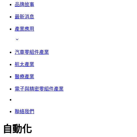
品牌故事
最新消息
產業應用
汽車零組件產業
航太產業
醫療產業
電子與精密零組件產業
聯絡我們
自動化