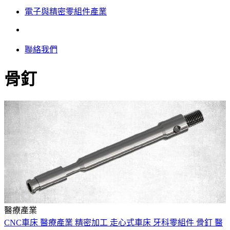
電子與精密零組件產業
聯絡我們
骨釘
醫療產業
CNC車床
醫療產業
精密加工
走心式車床
牙科零組件
骨釘
醫